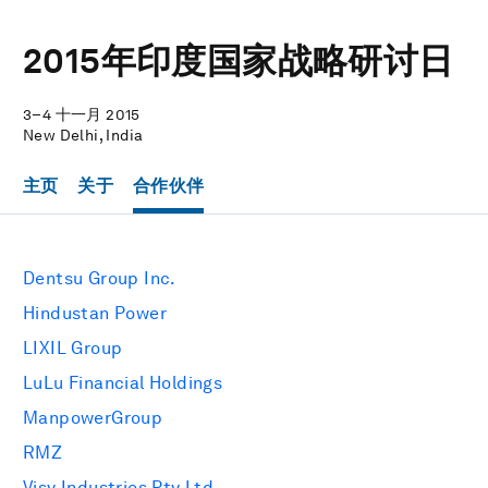
2015年印度国家战略研讨日
3–4 十一月 2015
New Delhi, India
主页
关于
合作伙伴
Dentsu Group Inc.
Hindustan Power
LIXIL Group
LuLu Financial Holdings
ManpowerGroup
RMZ
Visy Industries Pty Ltd