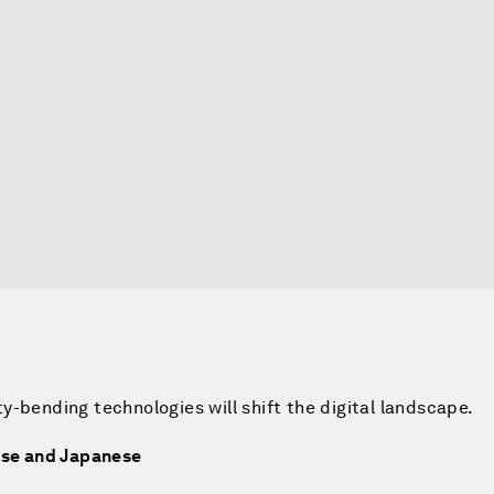
-bending technologies will shift the digital landscape.
nese and Japanese