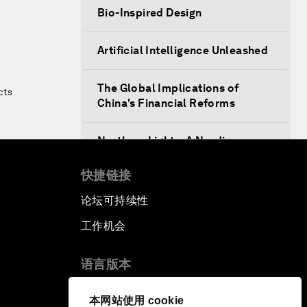
Bio-Inspired Design
Artificial Intelligence Unleashed
The Global Implications of
cts
China's Financial Reforms
Northern Lights: A Nordic
Perspective on Innovation and
Inclusive Growth
快捷链接
论坛可持续性
Security Outlook for the Korean
Peninsula
工作机会
Bridging the Gender Divide
语言版本
EN
ES
中文
日本語
▪
▪
▪
China's Clean Tech Revolution
本网站使用 cookie