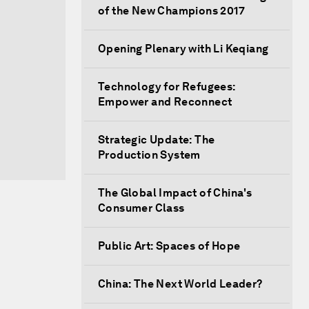
of the New Champions 2017
Opening Plenary with Li Keqiang
Technology for Refugees:
Empower and Reconnect
Strategic Update: The
Production System
The Global Impact of China's
Consumer Class
Public Art: Spaces of Hope
China: The Next World Leader?