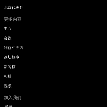
北京代表处
The Global Implications of China's Financial
Reforms
更多内容
Northern Lights: A Nordic Perspective on
中心
Innovation and Inclusive Growth
会议
Security Outlook for the Korean Peninsula
利益相关方
论坛故事
Bridging the Gender Divide
新闻稿
China's Clean Tech Revolution
相册
视频
Pioneering the Sharing Economy
加入我们
Co-Chair Roundtable: Shaping Healthcare
Reform
登录