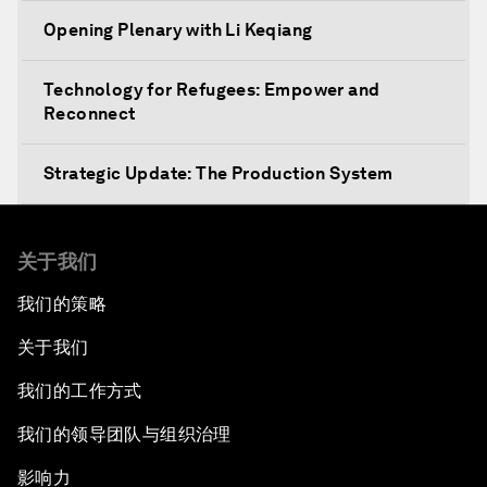
Opening Plenary with Li Keqiang
Technology for Refugees: Empower and
Reconnect
Strategic Update: The Production System
The Global Impact of China's Consumer Class
关于我们
Public Art: Spaces of Hope
我们的策略
关于我们
China: The Next World Leader?
我们的工作方式
Bio-Inspired Design
我们的领导团队与组织治理
Artificial Intelligence Unleashed
影响力