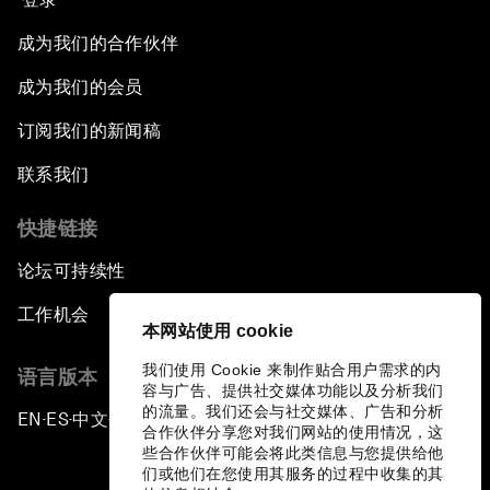
成为我们的合作伙伴
Issue Briefing: European Political Outlook
成为我们的会员
The Smart City Revolution
订阅我们的新闻稿
Dragon Science
联系我们
快捷链接
Amplifying Human Potential
论坛可持续性
The Race towards Smart Mobility
工作机会
本网站使用 cookie
One Belt, One Road: The Global Implications
我们使用 Cookie 来制作贴合用户需求的内
语言版本
容与广告、提供社交媒体功能以及分析我们
Climate's Next Frontier
的流量。我们还会与社交媒体、广告和分析
EN
ES
中文
日本語
▪
▪
▪
合作伙伴分享您对我们网站的使用情况，这
些合作伙伴可能会将此类信息与您提供给他
Leading the Energy Transition
们或他们在您使用其服务的过程中收集的其