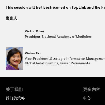
This session will be livestreamed on TopLink and the 
发言人
Victor Dzau
President, National Academy of Medicine
Vivian Tan
Vice-President, Strategic Information Manageme
Global Relationships, Kaiser Permanente
关于我们
更多内容
我们的策略
中心