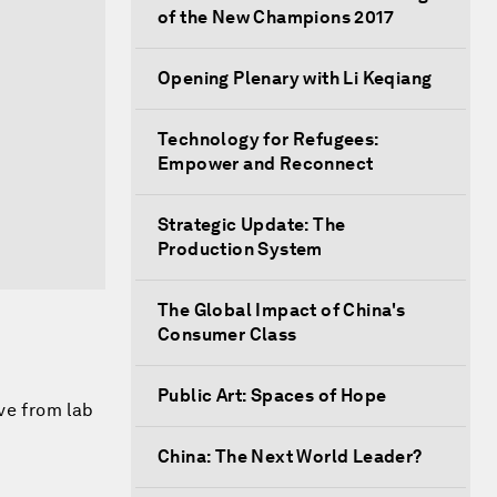
of the New Champions 2017
Opening Plenary with Li Keqiang
Technology for Refugees:
Empower and Reconnect
Strategic Update: The
Production System
The Global Impact of China's
Consumer Class
Public Art: Spaces of Hope
ve from lab
China: The Next World Leader?