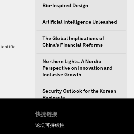
Bio-Inspired Design
Artificial Intelligence Unleashed
The Global Implications of
China's Financial Reforms
ientific
Northern Lights: A Nordic
Perspective on Innovation and
Inclusive Growth
Security Outlook for the Korean
Peninsula
快捷链接
Bridging the Gender Divide
论坛可持续性
China's Clean Tech Revolution