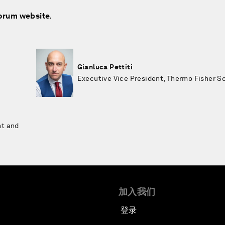
Forum website.
Gianluca Pettiti
Executive Vice President, Thermo Fisher Sc
nt and
加入我们
登录