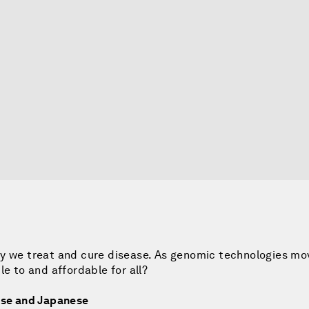
ay we treat and cure disease. As genomic technologies mo
e to and affordable for all?
nese and Japanese