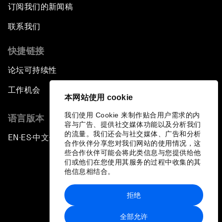
订阅我们的新闻稿
Dragon Science
联系我们
快捷链接
Amplifying Human Potential
论坛可持续性
The Race towards Smart Mobility
工作机会
本网站使用 cookie
One Belt, One Road: The Global Implications
我们使用 Cookie 来制作贴合用户需求的内
语言版本
容与广告、提供社交媒体功能以及分析我们
Climate's Next Frontier
的流量。我们还会与社交媒体、广告和分析
EN
ES
中文
日本語
▪
▪
▪
合作伙伴分享您对我们网站的使用情况，这
些合作伙伴可能会将此类信息与您提供给他
Leading the Energy Transition
们或他们在您使用其服务的过程中收集的其
他信息相结合。
Editing Humans
拒绝
隐私政策和服务条款
Towards Humane Cities
全部允许