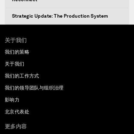
Strategic Update: The Production System
The Global Impact of China's Consumer Class
关于我们
Public Art: Spaces of Hope
我们的策略
关于我们
China: The Next World Leader?
我们的工作方式
Bio-Inspired Design
我们的领导团队与组织治理
Artificial Intelligence Unleashed
影响力
北京代表处
The Global Implications of China's Financial
Reforms
更多内容