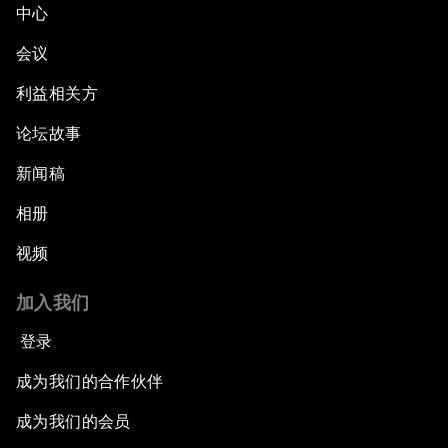
Northern Lights: A Nordic Perspective on
中心
Innovation and Inclusive Growth
会议
Security Outlook for the Korean Peninsula
利益相关方
论坛故事
Bridging the Gender Divide
新闻稿
China's Clean Tech Revolution
相册
视频
Pioneering the Sharing Economy
加入我们
Co-Chair Roundtable: Shaping Healthcare
Reform
登录
成为我们的合作伙伴
Issue Briefing: European Political Outlook
成为我们的会员
The Smart City Revolution