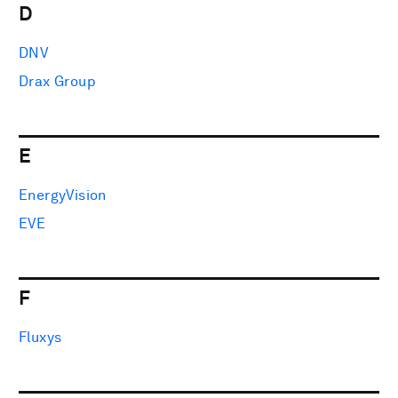
D
DNV
Drax Group
E
EnergyVision
EVE
F
Fluxys