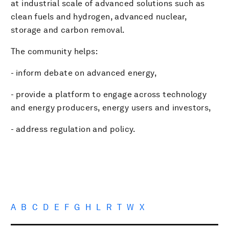
at industrial scale of advanced solutions such as
clean fuels and hydrogen, advanced nuclear,
storage and carbon removal.
The community helps:
- inform debate on advanced energy,
- provide a platform to engage across technology
and energy producers, energy users and investors,
- address regulation and policy.
A
B
C
D
E
F
G
H
L
R
T
W
X