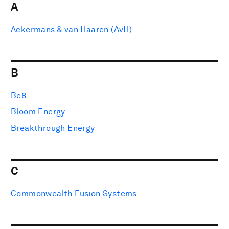
A
Ackermans & van Haaren (AvH)
B
Be8
Bloom Energy
Breakthrough Energy
C
Commonwealth Fusion Systems