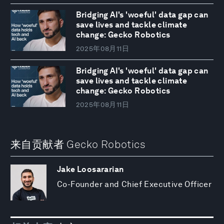
Bridging AI's 'woeful' data gap can
save lives and tackle climate
change: Gecko Robotics
2025年08月11日
Bridging AI's 'woeful' data gap can
save lives and tackle climate
change: Gecko Robotics
2025年08月11日
来自贡献者 Gecko Robotics
Jake Loosararian
Co-Founder and Chief Executive Officer