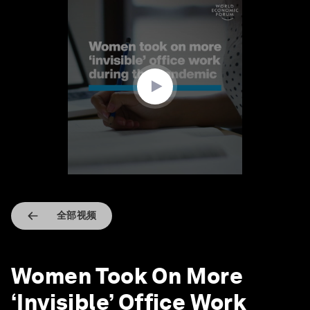
0
seconds
of
1
minute,
27
seconds
全部视频
Women Took On More
‘Invisible’ Office Work