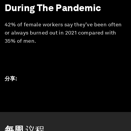
During The Pandemic
42% of female workers say they’ve been often
or always burned out in 2021 compared with
35% of men.
分享
:
每周
议程