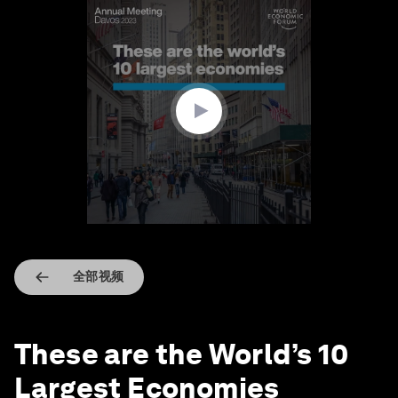
0
seconds
of
1
minute,
17
seconds
全部视频
These are the World’s 10
Largest Economies