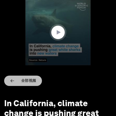
0
seconds
of
1
minute,
5
seconds
全部视频
In California, climate
change is pushing great