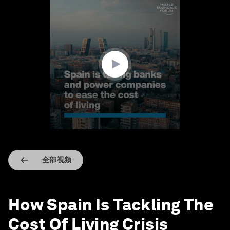
0
seconds
of
1
minute,
15
seconds
全部视频
How Spain Is Tackling The
Cost Of Living Crisis