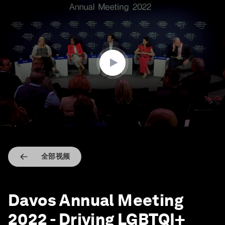
0
seconds
of
46
minutes,
28
seconds
全部视频
Davos Annual Meeting
2022 - Driving LGBTQI+