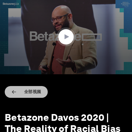
0
seconds
of
18
minutes,
34
seconds
全部视频
Betazone Davos 2020 |
The Reality of Racial Bias