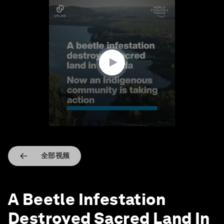
0
seconds
of
1
minute,
43
seconds
全部视频
A Beetle Infestation
Destroyed Sacred Land In