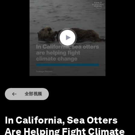
0
seconds
of
1
minute,
36
seconds
全部视频
In California, Sea Otters
Are Helping Fight Climate