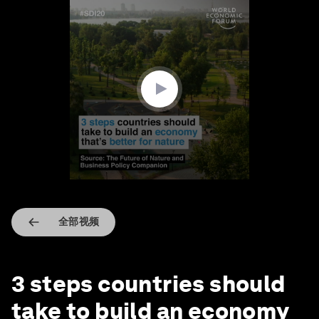
0
seconds
of
1
minute,
59
seconds
全部视频
3 steps countries should
take to build an economy