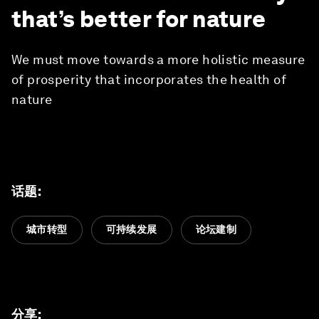
that’s better for nature
We must move towards a more holistic measure
of prosperity that incorporates the health of
nature
话题
:
城市转型
可持续发展
论坛建制
分享
: