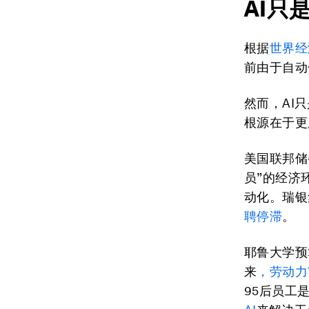
AI只
根据
世界经
前由于自动
然而，AI
根源在于更
美国联邦储备
员”的经济
动化。瑞银
聘停滞
。
耶鲁大学预
来
，劳动力
95后员工