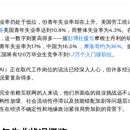
业率仍处于低位，但青年失业率却在上升。美国劳工统
份
美国青年失业率达到10.8%，而整体失业率为4.3%
，这一数字则要高得多——据
彭博社援引
摩根士丹利的
青年失业率为17%，中国为16.5%
，摩洛哥约为36%。
，英国将有120万毕业生竞争不到
1.7万个入门级职位
。
AI）正在取代工作岗位的说法已经深入人心，但许多经
况要复杂得多。
完全依赖互联网的人来说，他们所面临的就业挑战远不止
构性放缓、社会流动性停滞以及技能错配加剧等问题层
生在经济不确定性和地缘政治紧张局势加剧的背景下。