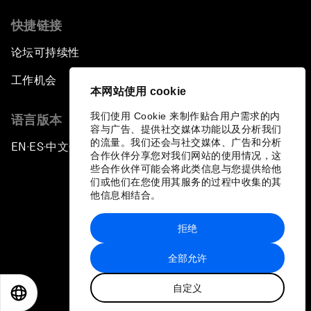
快捷链接
论坛可持续性
工作机会
本网站使用 cookie
我们使用 Cookie 来制作贴合用户需求的内
语言版本
容与广告、提供社交媒体功能以及分析我们
的流量。我们还会与社交媒体、广告和分析
EN
ES
中文
日本語
▪
▪
▪
合作伙伴分享您对我们网站的使用情况，这
些合作伙伴可能会将此类信息与您提供给他
们或他们在您使用其服务的过程中收集的其
他信息相结合。
拒绝
隐私政策和服务条款
全部允许
站点地图
自定义
©
2026
世界经济论坛
EN
ES
中文
日本語