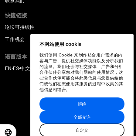
联系我们
快捷链接
论坛可持续性
工作机会
本网站使用 cookie
我们使用 Cookie 来制作贴合用户需求的内
语言版本
容与广告、提供社交媒体功能以及分析我们
的流量。我们还会与社交媒体、广告和分析
EN
ES
中文
日本語
▪
▪
▪
合作伙伴分享您对我们网站的使用情况，这
些合作伙伴可能会将此类信息与您提供给他
们或他们在您使用其服务的过程中收集的其
他信息相结合。
拒绝
隐私政策和服务条款
全部允许
站点地图
自定义
©
2026
世界经济论坛
EN
ES
中文
日本語