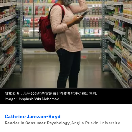
研究表明，几乎50%的杂货是由于消费者的冲动被出售的。
Image:
Unsplash/Viki Mohamad
Cathrine Jansson-Boyd
Reader in Consumer Psychology
,
Anglia Ruskin University