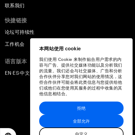
联系我们
快捷链接
论坛可持续性
工作机会
本网站使用 cookie
我们使用 Cookie 来制作贴合用户需求的内
语言版本
容与广告、提供社交媒体功能以及分析我们
的流量。我们还会与社交媒体、广告和分析
EN
ES
中文
日本語
▪
▪
▪
合作伙伴分享您对我们网站的使用情况，这
些合作伙伴可能会将此类信息与您提供给他
们或他们在您使用其服务的过程中收集的其
他信息相结合。
拒绝
隐私政策和服务条款
全部允许
站点地图
自定义