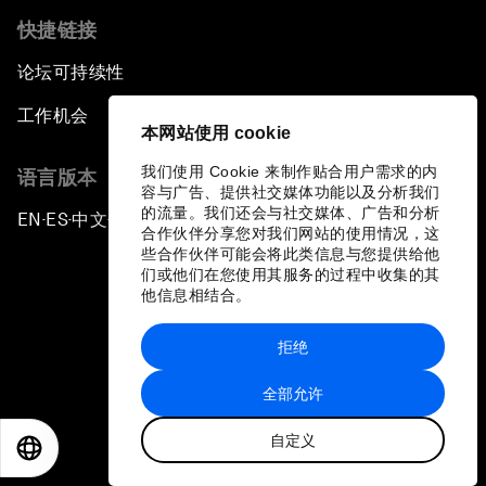
快捷链接
论坛可持续性
工作机会
本网站使用 cookie
我们使用 Cookie 来制作贴合用户需求的内
语言版本
容与广告、提供社交媒体功能以及分析我们
的流量。我们还会与社交媒体、广告和分析
EN
ES
中文
日本語
▪
▪
▪
合作伙伴分享您对我们网站的使用情况，这
些合作伙伴可能会将此类信息与您提供给他
们或他们在您使用其服务的过程中收集的其
他信息相结合。
拒绝
隐私政策和服务条款
全部允许
站点地图
自定义
©
2026
世界经济论坛
EN
ES
中文
日本語