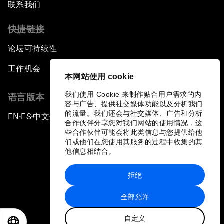
联系我们
快捷链接
论坛可持续性
工作机会
本网站使用 cookie
我们使用 Cookie 来制作贴合用户需求的内
语言版本
容与广告、提供社交媒体功能以及分析我们
的流量。我们还会与社交媒体、广告和分析
EN
ES
中文
日本語
▪
▪
▪
合作伙伴分享您对我们网站的使用情况，这
些合作伙伴可能会将此类信息与您提供给他
们或他们在您使用其服务的过程中收集的其
他信息相结合。
拒绝
隐私政策和服务条款
全部允许
站点地图
自定义
©
2026
世界经济论坛
EN
ES
中文
日本語