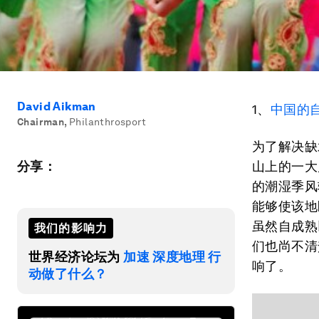
David Aikman
1、
中国的
Chairman
,
Philanthrosport
为了解决缺
分享：
山上的一大
的潮湿季风
能够使该地
虽然自成熟
我们的影响力
们也尚不清
世界经济论坛为
加速 深度地理 行
响了。
动做了什么？