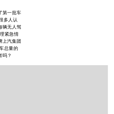
了第一批车
很多人认
每辆无人驾
处理紧急情
牌上汽集团
汽车总量的
者吗？