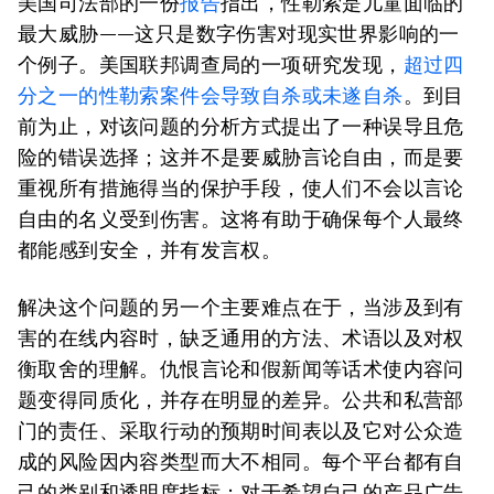
美国司法部的一份
报告
指出，性勒索是儿童面临的
最大威胁——这只是数字伤害对现实世界影响的一
个例子。美国联邦调查局的一项研究发现，
超过四
分之一的性勒索案件会导致自杀或未遂自杀
。到目
前为止，对该问题的分析方式提出了一种误导且危
险的错误选择；这并不是要威胁言论自由，而是要
重视所有措施得当的保护手段，使人们不会以言论
自由的名义受到伤害。这将有助于确保每个人最终
都能感到安全，并有发言权。
解决这个问题的另一个主要难点在于，当涉及到有
害的在线内容时，缺乏通用的方法、术语以及对权
衡取舍的理解。仇恨言论和假新闻等话术使内容问
题变得同质化，并存在明显的差异。公共和私营部
门的责任、采取行动的预期时间表以及它对公众造
成的风险因内容类型而大不相同。每个平台都有自
己的类别和透明度指标；对于希望自己的产品广告