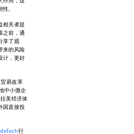
大作用，这
韧性。
益相关者提
幕之前，通
分享了观
带来的风险
设计，更好
门贸易改革
本地中小微企
和拉美经济体
外国直接投
adeTech
行