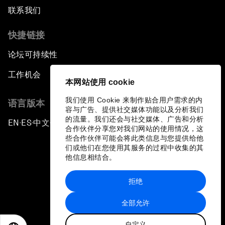
联系我们
快捷链接
论坛可持续性
工作机会
本网站使用 cookie
我们使用 Cookie 来制作贴合用户需求的内
语言版本
容与广告、提供社交媒体功能以及分析我们
的流量。我们还会与社交媒体、广告和分析
EN
ES
中文
日本語
▪
▪
▪
合作伙伴分享您对我们网站的使用情况，这
些合作伙伴可能会将此类信息与您提供给他
们或他们在您使用其服务的过程中收集的其
他信息相结合。
拒绝
隐私政策和服务条款
全部允许
站点地图
自定义