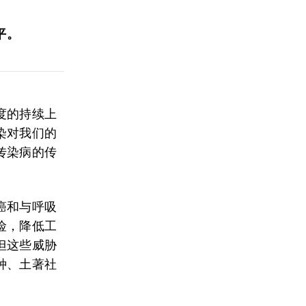
平。
度的持续上
染对我们的
传染病的传
癌和与呼吸
险，降低工
但这些威胁
种、土著社