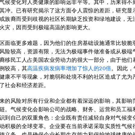
气候变化对人类健康的影响远非平等。
其中，历来得不
其冲。已有研究揭示了这方面令人震惊的差距，研究显
或族裔而受到歧视的社区长期缺乏投资和绿地建设，无
火灾，因而受到极端高温的影响更大。
区面临更多难题，因为他们的住房基础设施通常比较脆
风险较高，资源有限，无法为极端事件做准备或从极端
裔移民工人占美国农业劳动力的很大一部分，由于他们
例较高，其
高温疾病发病率增加了惊人的20倍
。因此，
健康不平等现象，对脆弱和处境不利的社区造成了尤为
了社会和经济差距。
来的风险对所有行业和企业都有着深远的影响
，其影响
链。气候变化会影响公司的战略、财务、运营和员工福
识到自己的双重角色：企业既有责任减轻自身对气候变
动积极的全球变革。企业要在当前承诺采取实质性气候
德义务，也是确保企业长期生存能力和保护地球健康的