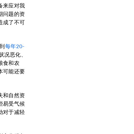
备来应对我
期问题的资
造成了不可
到
每年20-
状况恶化、
粮食和农
本可能还要
失和自然资
些易受气候
动对于减轻