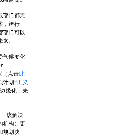
或部门都无
案，跨行
营部门可以
未来。
受气候变化
r
会议（点击
此
项计划“
正义
于边缘化、未
ts），该解决
的机构）更
和规划决