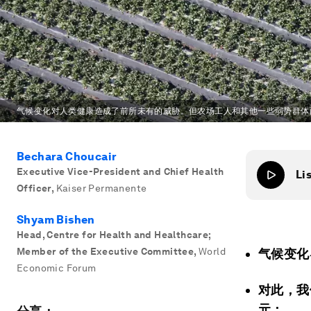
气候变化对人类健康造成了前所未有的威胁。但农场工人和其他一些弱势群体
Bechara Choucair
Executive Vice-President and Chief Health
Li
Officer
,
Kaiser Permanente
Shyam Bishen
Head, Centre for Health and Healthcare;
Member of the Executive Committee
,
World
气候变化
Economic Forum
对此，我
元；