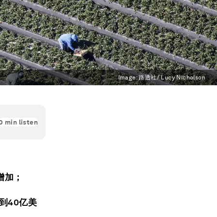
Image:
路透社/ Lucy Nicholson
0
min listen
增加；
到40亿美