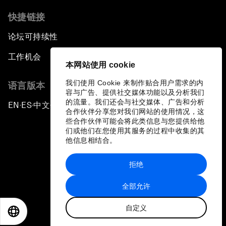
快捷链接
论坛可持续性
工作机会
本网站使用 cookie
我们使用 Cookie 来制作贴合用户需求的内
语言版本
容与广告、提供社交媒体功能以及分析我们
的流量。我们还会与社交媒体、广告和分析
EN
ES
中文
日本語
▪
▪
▪
合作伙伴分享您对我们网站的使用情况，这
些合作伙伴可能会将此类信息与您提供给他
们或他们在您使用其服务的过程中收集的其
他信息相结合。
拒绝
隐私政策和服务条款
全部允许
站点地图
自定义
©
2026
世界经济论坛
EN
ES
中文
日本語