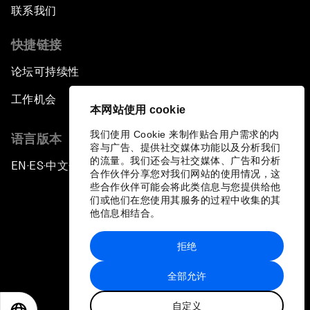
联系我们
快捷链接
论坛可持续性
工作机会
本网站使用 cookie
我们使用 Cookie 来制作贴合用户需求的内
语言版本
容与广告、提供社交媒体功能以及分析我们
的流量。我们还会与社交媒体、广告和分析
EN
ES
中文
日本語
▪
▪
▪
合作伙伴分享您对我们网站的使用情况，这
些合作伙伴可能会将此类信息与您提供给他
们或他们在您使用其服务的过程中收集的其
他信息相结合。
拒绝
隐私政策和服务条款
全部允许
站点地图
自定义
©
2026
世界经济论坛