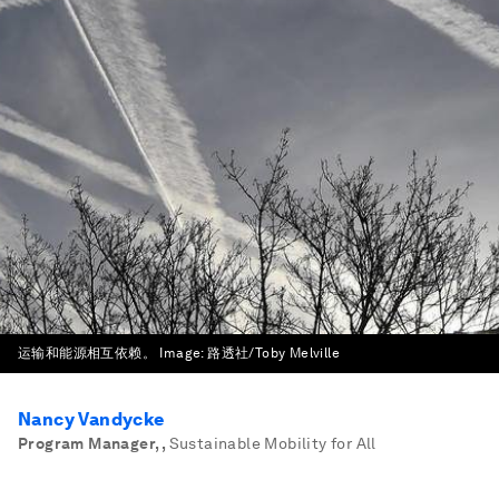
运输和能源相互依赖。
Image:
路透社/Toby Melville
Nancy Vandycke
Program Manager,
,
Sustainable Mobility for All