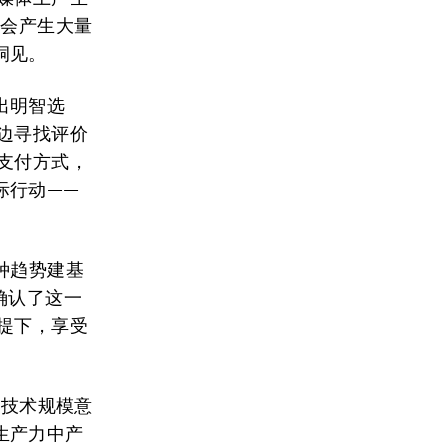
都会产生大量
洞见。
出明智选
边寻找评价
支付方式，
际行动——
种趋势建基
确认了这一
提下，享受
种技术规模意
生产力中产