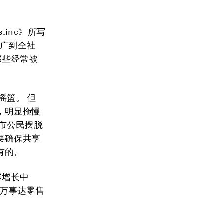
.inc》所写
推广到全社
那些经常被
摇篮。 但
，明显拖慢
市公民摆脱
要确保共享
有的。
容增长中
“万事达零售