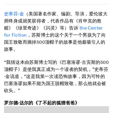
史蒂芬·金
（美国著名作家、编剧、导演，爱伦坡大
师终身成就奖获得者，代表作品有《肖申克的救
赎》《绿里奇迹》《闪灵》等）告诉
the Center
for Fiction
，苏斯博士的这个关于一个男孩为了向
国王致敬而摘掉500顶帽子的故事是他最吸引人的
故事。
“我猜这本由苏斯博士写的《巴塞洛谬·古宾斯的500
顶帽子》是使我真正成为一个读者的契机，”史蒂芬
·金说道，“这是我第一次读恐怖故事，因为可怜的
巴塞洛谬如果不能为国王脱帽致敬，那么他就会被
砍头。”
罗尔德·达尔的《了不起的狐狸爸爸》