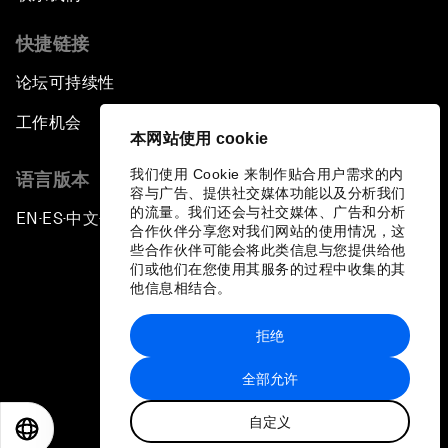
快捷链接
论坛可持续性
工作机会
本网站使用 cookie
我们使用 Cookie 来制作贴合用户需求的内
语言版本
容与广告、提供社交媒体功能以及分析我们
的流量。我们还会与社交媒体、广告和分析
EN
ES
中文
日本語
▪
▪
▪
合作伙伴分享您对我们网站的使用情况，这
些合作伙伴可能会将此类信息与您提供给他
们或他们在您使用其服务的过程中收集的其
他信息相结合。
拒绝
隐私政策和服务条款
全部允许
站点地图
自定义
©
2026
世界经济论坛
EN
ES
中文
日本語