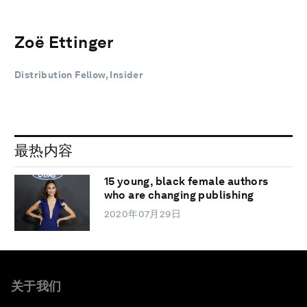
Zoë Ettinger
Distribution Fellow, Insider
最热内容
15 young, black female authors
who are changing publishing
2020年07月29日
关于我们