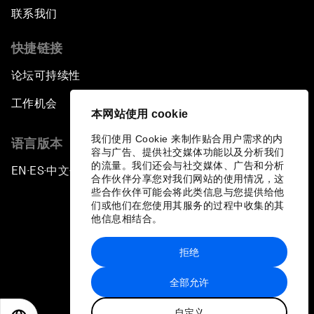
联系我们
快捷链接
论坛可持续性
工作机会
本网站使用 cookie
我们使用 Cookie 来制作贴合用户需求的内
语言版本
容与广告、提供社交媒体功能以及分析我们
的流量。我们还会与社交媒体、广告和分析
EN
ES
中文
日本語
▪
▪
▪
合作伙伴分享您对我们网站的使用情况，这
些合作伙伴可能会将此类信息与您提供给他
们或他们在您使用其服务的过程中收集的其
他信息相结合。
拒绝
隐私政策和服务条款
全部允许
站点地图
自定义