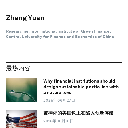
Zhang Yuan
Researcher, International Institute of Green Finance,
Central University for Finance and Economics of China
最热内容
Why financial institutions should
design sustainable portfolios with
a nature lens
2025年06月27日
被神化的美国也正在陷入创新停滞
2015年06月16日