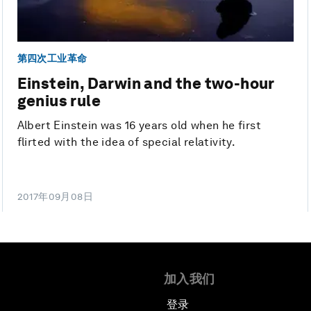
第四次工业革命
Einstein, Darwin and the two-hour
genius rule
Albert Einstein was 16 years old when he first
flirted with the idea of special relativity.
2017年09月08日
加入我们
登录