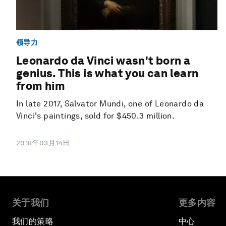
领导力
Leonardo da Vinci wasn't born a
genius. This is what you can learn
from him
In late 2017, Salvator Mundi, one of Leonardo da
Vinci's paintings, sold for $450.3 million.
2018年03月14日
关于我们
更多内容
我们的策略
中心