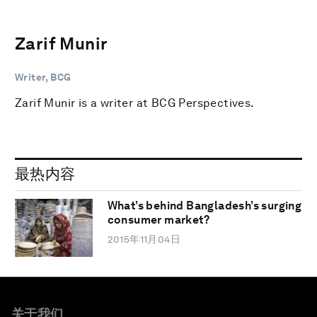
Zarif Munir
Writer, BCG
Zarif Munir is a writer at BCG Perspectives.
最热内容
What’s behind Bangladesh’s surging
consumer market?
2015年11月04日
关于我们