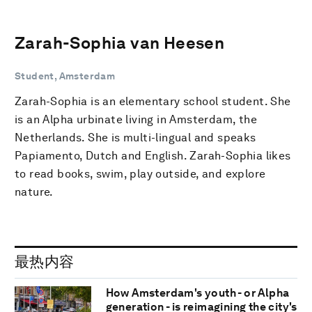
Zarah-Sophia van Heesen
Student, Amsterdam
Zarah-Sophia is an elementary school student. She
is an Alpha urbinate living in Amsterdam, the
Netherlands. She is multi-lingual and speaks
Papiamento, Dutch and English. Zarah-Sophia likes
to read books, swim, play outside, and explore
nature.
最热内容
How Amsterdam's youth - or Alpha
generation - is reimagining the city's