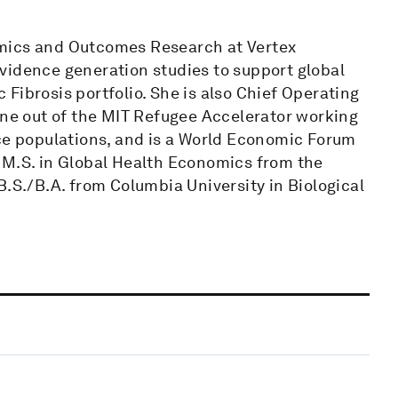
omics and Outcomes Research at Vertex
vidence generation studies to support global
Fibrosis portfolio. She is also Chief Operating
rne out of the MIT Refugee Accelerator working
rce populations, and is a World Economic Forum
 M.S. in Global Health Economics from the
B.S./B.A. from Columbia University in Biological