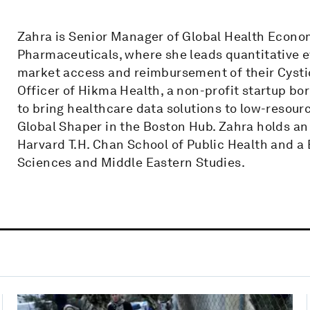
Zahra is Senior Manager of Global Health Econ
Pharmaceuticals, where she leads quantitative e
market access and reimbursement of their Cystic 
Officer of Hikma Health, a non-profit startup bo
to bring healthcare data solutions to low-resou
Global Shaper in the Boston Hub. Zahra holds an
Harvard T.H. Chan School of Public Health and a 
Sciences and Middle Eastern Studies.