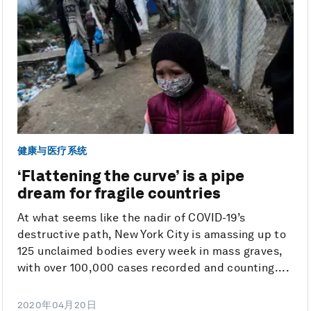
健康与医疗系统
‘Flattening the curve’ is a pipe
dream for fragile countries
At what seems like the nadir of COVID-19’s
destructive path, New York City is amassing up to
125 unclaimed bodies every week in mass graves,
with over 100,000 cases recorded and counting....
2020年04月20日