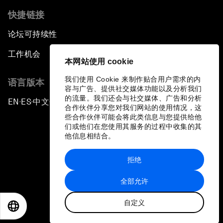
快捷链接
论坛可持续性
工作机会
本网站使用 cookie
我们使用 Cookie 来制作贴合用户需求的内
语言版本
容与广告、提供社交媒体功能以及分析我们
的流量。我们还会与社交媒体、广告和分析
EN
ES
中文
日本語
▪
▪
▪
合作伙伴分享您对我们网站的使用情况，这
些合作伙伴可能会将此类信息与您提供给他
们或他们在您使用其服务的过程中收集的其
他信息相结合。
拒绝
隐私政策和服务条款
全部允许
站点地图
自定义
©
2026
世界经济论坛
EN
ES
中文
日本語