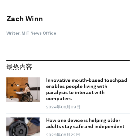
Zach Winn
Writer, MIT News Office
最热内容
Innovative mouth-based touchpad
enables people living with
paralysis to interact with
computers
2024年08月09日
How one device is helping older
adults stay safe and independent
2022年08月22日