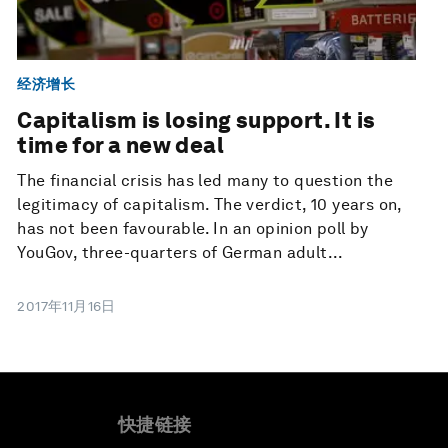
经济增长
Capitalism is losing support. It is
time for a new deal
The financial crisis has led many to question the
legitimacy of capitalism. The verdict, 10 years on,
has not been favourable. In an opinion poll by
YouGov, three-quarters of German adult...
2017年11月16日
快捷链接