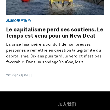
地缘经济与政治
Le capitalisme perd ses soutiens. Le
temps est venu pour un New Deal
La crise financière a conduit de nombreuses
personnes à remettre en question la légitimité du
capitalisme. Dix ans plus tard, le verdict n'est pas
favorable. Dans un sondage YouGov, les t...
2017年12月04日
加入我们