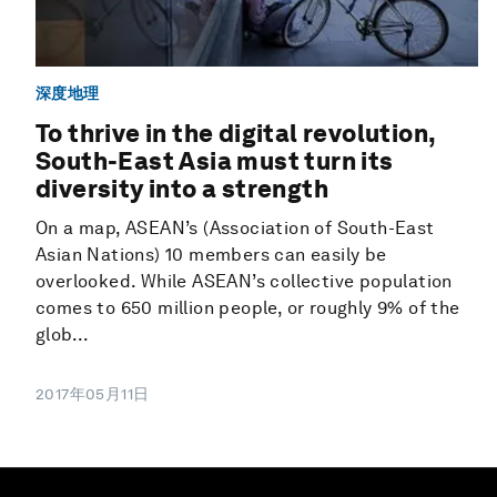
深度地理
To thrive in the digital revolution,
South-East Asia must turn its
diversity into a strength
On a map, ASEAN’s (Association of South-East
Asian Nations) 10 members can easily be
overlooked. While ASEAN’s collective population
comes to 650 million people, or roughly 9% of the
glob...
2017年05月11日