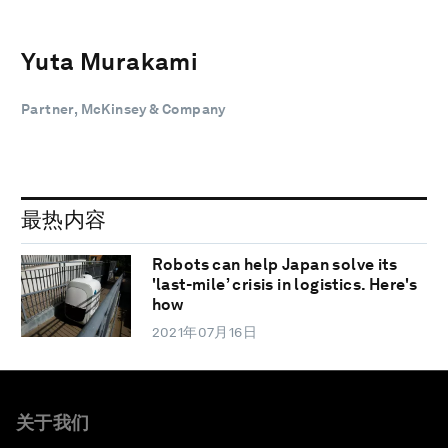
Yuta Murakami
Partner, McKinsey & Company
最热内容
Robots can help Japan solve its
'last-mile’ crisis in logistics. Here's
how
2021年07月16日
关于我们