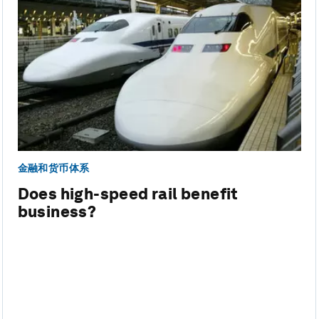
金融和货币体系
Does high-speed rail benefit
business?