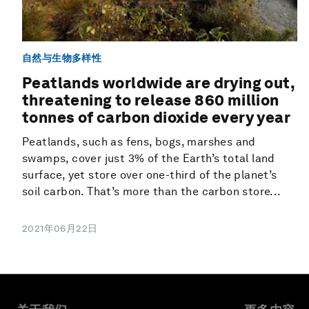
自然与生物多样性
Peatlands worldwide are drying out,
threatening to release 860 million
tonnes of carbon dioxide every year
Peatlands, such as fens, bogs, marshes and
swamps, cover just 3% of the Earth’s total land
surface, yet store over one-third of the planet’s
soil carbon. That’s more than the carbon store...
2021年06月22日