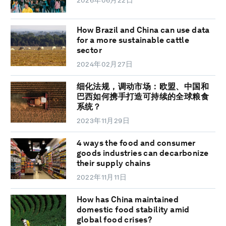
2026年06月22日
How Brazil and China can use data
for a more sustainable cattle
sector
2024年02月27日
细化法规，调动市场：欧盟、中国和
巴西如何携手打造可持续的全球粮食
系统？
2023年11月29日
4 ways the food and consumer
goods industries can decarbonize
their supply chains
2022年11月11日
How has China maintained
domestic food stability amid
global food crises?