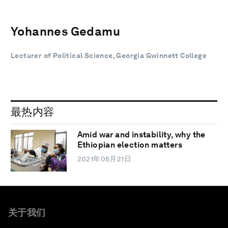
Yohannes Gedamu
Lecturer of Political Science, Georgia Gwinnett College
最热内容
Amid war and instability, why the
Ethiopian election matters
2021年06月21日
关于我们