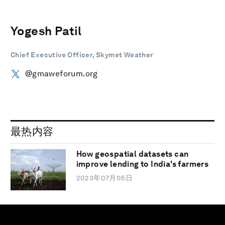
Yogesh Patil
Chief Executive Officer, Skymet Weather
@gmaweforum.org
最热内容
How geospatial datasets can
improve lending to India's farmers
2023年07月05日