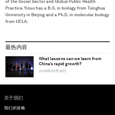
of the Social Sector and Global Public Health
Practice. Yinuo has a B.S. in biology from Tsinghua
University in Beijing and a Ph.D. in molecular biology
from UCLA.
最热内容
What lessons can we learn from
China’s rapid growth?
2016年03月16日
关于我们
我们的策略