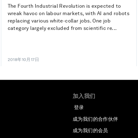
The Fourth Industrial Revolution is expected to
wreak havoc on labour markets, with AI and robots
replacing various white-collar jobs. One job
category largely excluded from scientific re...
2018年10月17日
加入我们
登录
成为我们的合作伙伴
成为我们的会员