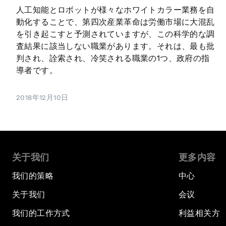
人工知能とロボットが様々なホワイトカラー業務を自
動化することで、第四次産業革命は労働市場に大混乱
を引き起こすと予測されていますが、この科学的な調
査結果に該当しない職業があります。それは、最も批
判され、詮索され、冷笑される職業の1つ、政府の指
導者です。
2018年12月10日
关于我们
更多内容
我们的策略
中心
关于我们
会议
我们的工作方式
利益相关方