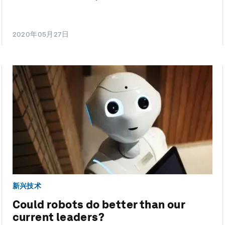
2020年05月27日
新兴技术
Could robots do better than our
current leaders?