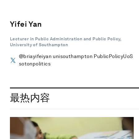
Yifei Yan
Lecturer in Public Administration and Public Policy,
University of Southampton
@briayifeiyan unisouthampton PublicPolicyUoS
sotonpolitics
最热内容